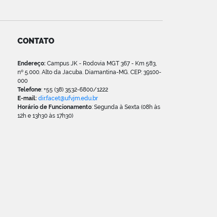
CONTATO
Endereço:
Campus JK - Rodovia MGT 367 - Km 583,
nº 5.000. Alto da Jacuba. Diamantina-MG. CEP: 39100-
000
Telefone
: +55 (38) 3532-6800/1222
E-mail:
dir.facet@ufvjm.edu.br
Horário de Funcionamento
: Segunda à Sexta (08h às
12h e 13h30 às 17h30)