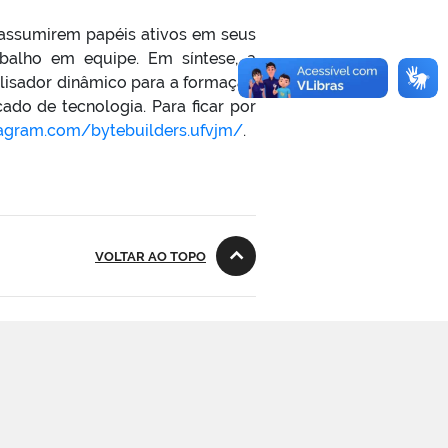
 a assumirem papéis ativos em seus
abalho em equipe. Em síntese, a
lisador dinâmico para a formação
do de tecnologia. Para ficar por
tagram.com/bytebuilders.ufvjm/
.
VOLTAR AO TOPO