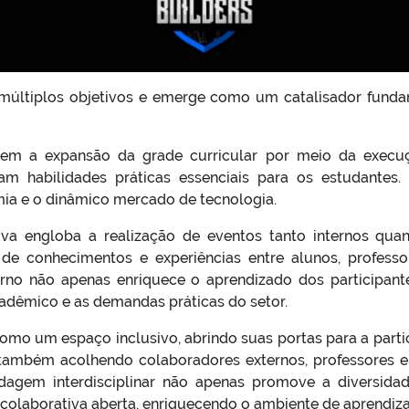
 múltiplos objetivos e emerge como um catalisador funda
ngem a expansão da grade curricular por meio da execu
 habilidades práticas essenciais para os estudantes. 
emia e o dinâmico mercado de tecnologia.
iva engloba a realização de eventos tanto internos qua
de conhecimentos e experiências entre alunos, professor
erno não apenas enriquece o aprendizado dos participa
cadêmico e as demandas práticas do setor.
como um espaço inclusivo, abrindo suas portas para a par
mbém acolhendo colaboradores externos, professores e 
ordagem interdisciplinar não apenas promove a diversid
colaborativa aberta, enriquecendo o ambiente de aprendiz