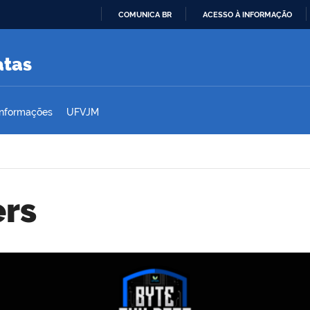
COMUNICA BR
ACESSO À INFORMAÇÃO
IR
PARA
atas
O
CONTEÚDO
Informações
UFVJM
ers