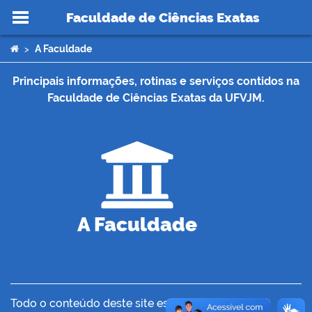
Faculdade de Ciências Exatas
Ir para o conteúdo
Você está aqui:
A Faculdade
>
Principais informações, rotinas e serviços contidos na
Faculdade de Ciências Exatas da UFVJM.
no portal
A Faculdade
Todo o conteúdo deste site está publicado sob a