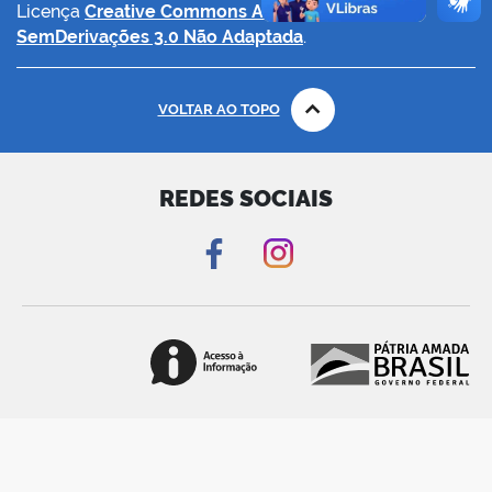
Licença
Creative Commons Atribuição-
SemDerivações 3.0 Não Adaptada
.
VOLTAR AO TOPO
REDES SOCIAIS