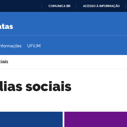
COMUNICA BR
ACESSO À INFORMAÇÃO
IR
PARA
atas
O
CONTEÚDO
Informações
UFVJM
iais
dias sociais