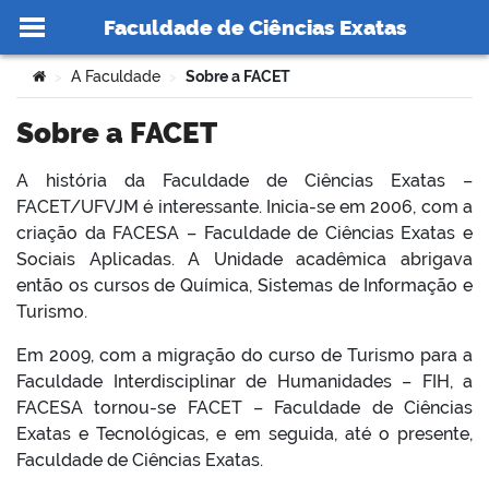
Faculdade de Ciências Exatas
Ir para o conteúdo
Você está aqui:
A Faculdade
Sobre a FACET
>
>
Sobre a FACET
A história da Faculdade de Ciências Exatas –
no portal
FACET/UFVJM é interessante. Inicia-se em 2006, com a
criação da FACESA – Faculdade de Ciências Exatas e
Sociais Aplicadas. A Unidade acadêmica abrigava
então os cursos de Química, Sistemas de Informação e
Turismo.
Em 2009, com a migração do curso de Turismo para a
Faculdade Interdisciplinar de Humanidades – FIH, a
FACESA tornou-se FACET – Faculdade de Ciências
Exatas e Tecnológicas, e em seguida, até o presente,
Faculdade de Ciências Exatas.