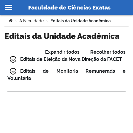
Faculdade de Ciências Exatas
Ir para o conteúdo
Você está aqui:
A Faculdade
Editais da Unidade Acadêmica
>
>
Editais da Unidade Acadêmica
no portal
Expandir todos
Recolher todos
Editais de Eleição da Nova Direção da FACET
Editais de Monitoria Remunerada e
Voluntária