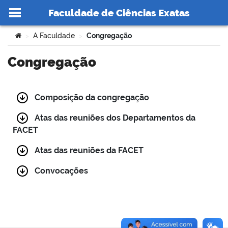
Faculdade de Ciências Exatas
Ir para o conteúdo
Você está aqui:
A Faculdade
Congregação
>
>
Congregação
no portal
Composição da congregação
Atas das reuniões dos Departamentos da
FACET
Atas das reuniões da FACET
Convocações